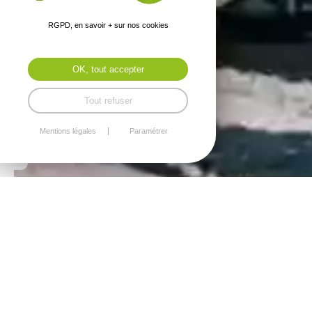
RGPD, en savoir + sur nos cookies
OK, tout accepter
Tout refuser
Mentions légales
Paramétrer
Collège,
Elémentaire,