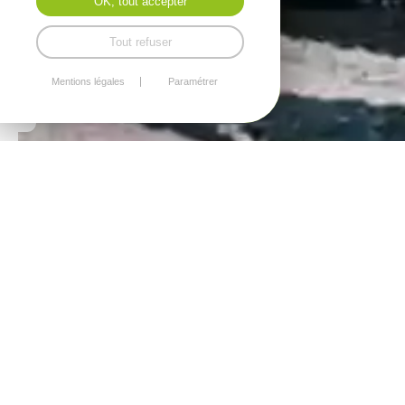
OK, tout accepter
Tout refuser
Mentions légales
Paramétrer
Collège,
Elémentaire,
Maternelle
11 Rue de Touraine