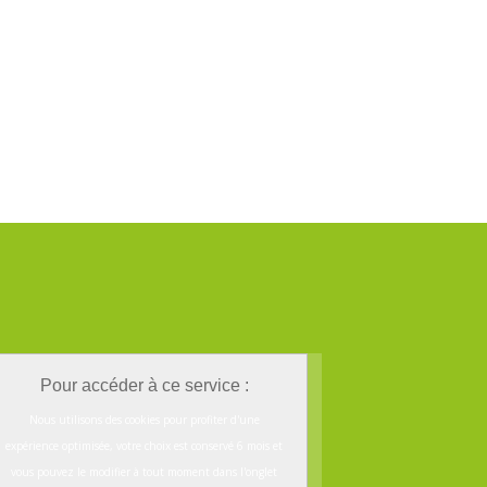
Pour accéder à ce service :
Nous utilisons des cookies pour profiter d'une
expérience optimisée, votre choix est conservé 6 mois et
vous pouvez le modifier à tout moment dans l'onglet