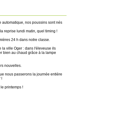
e automatique, nos poussins sont nés
a reprise lundi matin, quel timing !
mières 24 h dans notre classe.
la ville Oger : dans l'éleveuse ils
cer bien au chaud grâce à la lampe
rs nouvelles.
ue nous passerons la journée entière
 !
 le printemps !