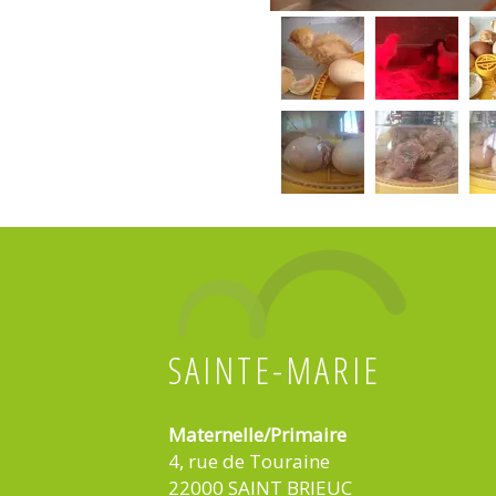
SAINTE-MARIE
Maternelle/Primaire
4, rue de Touraine
22000 SAINT BRIEUC