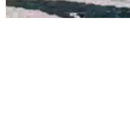
Collège,
Elémentaire,
Maternelle
11 Rue de Touraine
22000 Saint-Brieuc