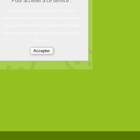
Pour accéder à ce service :
Nous utilisons des cookies pour profiter d'une
expérience optimisée, votre choix est conservé 6 mois et
vous pouvez le modifier à tout moment dans l'onglet
réduit « cookies » en bas à gauche de chaque page de
notre site.